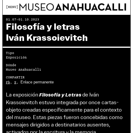
MENU
01.07-01.10.2023
Filosofía y letras
Iván Krassoievitch
Tipo
Exposición
Dónde
Museo Anahuacalli
COMPARTIR
Enlace permanente
Fb
,
X
,
La exposición
de Iván
Filosofía y Letras
Krassoievitch estuvo integrada por once cartas-
objeto creadas específicamente para el contexto
del museo. Estas piezas fueron concebidas como
mensajes dirigidos a destinatarios ausentes,
activados por la escritura y la memoria.