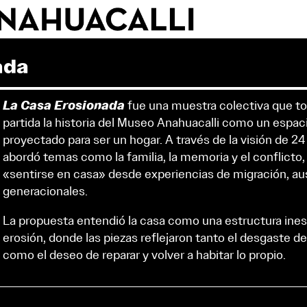
junio 2027
l.
m.
m.
j.
v.
s.
d.
01
02
03
04
05
06
07
08
09
10
11
12
13
14
15
16
17
18
19
20
21
22
23
24
25
26
27
ada
28
29
30
La Casa Erosionada
fue una muestra colectiva que 
partida la historia del Museo Anahuacalli como un espac
proyectado para ser un hogar. A través de la visión de 24 
abordó temas como la familia, la memoria y el conflicto,
«sentirse en casa» desde experiencias de migración, au
generacionales.
La propuesta entendió la casa como una estructura ines
erosión, donde las piezas reflejaron tanto el desgaste d
como el deseo de reparar y volver a habitar lo propio.