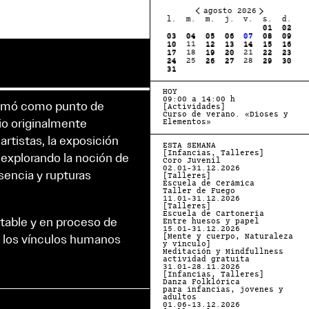
julio 2027
agosto 2026
l.
m.
m.
j.
v.
s.
d.
l.
m.
m.
j.
v.
s.
d.
01
02
03
04
01
02
05
06
07
08
09
10
11
03
04
05
06
07
08
09
12
13
14
15
16
17
18
10
11
12
13
14
15
16
19
20
21
22
23
24
25
17
18
19
20
21
22
23
26
27
28
29
30
31
24
25
26
27
28
29
30
31
HOY
09:00 a 14:00 h
tomó como punto de
[Actividades]
Curso de verano. «Dioses y
io originalmente
Elementos»
artistas, la exposición
ESTA SEMANA
[Infancias, Talleres]
 explorando la noción de
Coro Juvenil
02.01-31.12.2026
sencia y rupturas
[Talleres]
Escuela de Cerámica
Taller de Fuego
11.01-31.12.2026
[Talleres]
Escuela de Cartonería
table y en proceso de
Entre huesos y papel
15.01-31.12.2026
e los vínculos humanos
[Mente y cuerpo, Naturaleza
y vínculo]
Meditación y Mindfullness
actividad gratuita
31.01-28.11.2026
[Infancias, Talleres]
Danza Folklórica
para infancias, jovenes y
adultos
01.06-13.12.2026