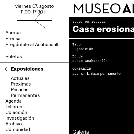
viernes 07, agosto
11:00-17:30 H.
29.07-08.10.2023
Casa erosion
Tipo
Exposición
Dónde
Museo Anahuacalli
Exposiciones
COMPARTIR
Enlace permanente
Fb
,
X
,
Actuales
Próximas
Pasadas
Permanentes
Agenda
Talleres
Colección
Investigación
Archivo
Comunidad
Galería