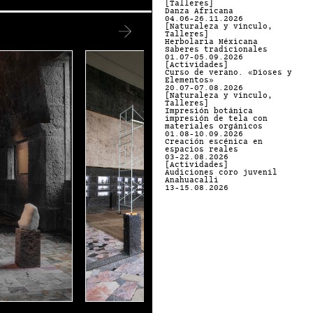
[Talleres]
Danza Africana
04.06-26.11.2026
[Naturaleza y vínculo,
Talleres]
Herbolaria Méxicana
Saberes tradicionales
01.07-05.09.2026
[Actividades]
Curso de verano. «Dioses y
Elementos»
20.07-07.08.2026
[Naturaleza y vínculo,
Talleres]
Impresión botánica
impresión de tela con
materiales orgánicos
01.08-10.09.2026
Creación escénica en
espacios reales
03-22.08.2026
[Actividades]
Audiciones coro juvenil
Anahuacalli
13-15.08.2026