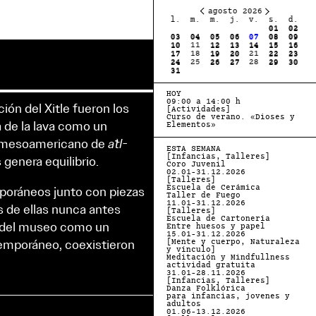
julio 2027
agosto 2026
l.
m.
m.
j.
v.
s.
d.
l.
m.
m.
j.
v.
s.
d.
01
02
03
04
01
02
05
06
07
08
09
10
11
03
04
05
06
07
08
09
12
13
14
15
16
17
18
10
11
12
13
14
15
16
19
20
21
22
23
24
25
17
18
19
20
21
22
23
26
27
28
29
30
31
24
25
26
27
28
29
30
31
HOY
09:00 a 14:00 h
ción del Xitle fueron los
[Actividades]
Curso de verano. «Dioses y
 de la lava como un
Elementos»
o mesoamericano de
atl-
ESTA SEMANA
[Infancias, Talleres]
genera equilibrio.
Coro Juvenil
02.01-31.12.2026
[Talleres]
poráneos junto con piezas
Escuela de Cerámica
Taller de Fuego
11.01-31.12.2026
s de ellas nunca antes
[Talleres]
Escuela de Cartonería
a del museo como un
Entre huesos y papel
15.01-31.12.2026
ontemporáneo, coexistieron
[Mente y cuerpo, Naturaleza
y vínculo]
Meditación y Mindfullness
actividad gratuita
31.01-28.11.2026
[Infancias, Talleres]
Danza Folklórica
para infancias, jovenes y
adultos
01.06-13.12.2026