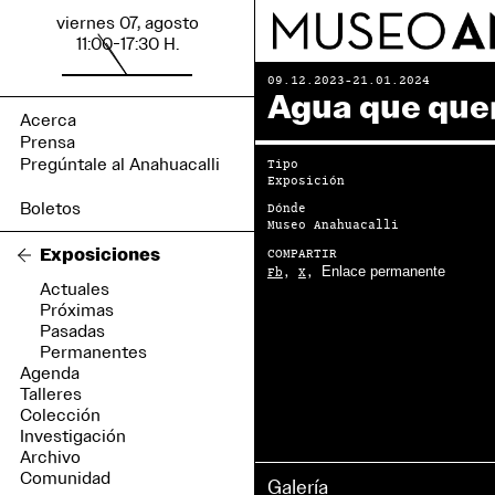
viernes 07, agosto
11:00-17:30 H.
09.12.2023-21.01.2024
Agua que qu
Tipo
Exposición
Dónde
Museo Anahuacalli
Exposiciones
COMPARTIR
Enlace permanente
Fb
,
X
,
Actuales
Próximas
Pasadas
Permanentes
Agenda
Talleres
Colección
Investigación
Archivo
Comunidad
Galería