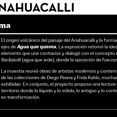
junio 2027
l.
m.
m.
j.
v.
s.
d.
01
02
03
04
05
06
07
08
09
10
11
12
13
14
15
16
17
18
19
20
21
22
23
24
25
26
27
ema
28
29
30
El origen volcánico del paisaje del Anahuacalli y la forma
Agua que quema
.
ejes de
La exposición retomó la idea
elemento que une contrarios y dialogó con el concept
tlachinolli
(agua que arde), donde la oposición de fuerzas 
La muestra reunió obras de artistas modernos y contem
de las colecciones de Diego Rivera y Frida Kahlo, mucha
exhibidas. En conjunto, el proyecto propuso una lectur
territorio donde lo líquido y lo sólido, lo antiguo y lo c
en transformación.